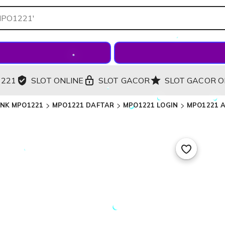
221
SLOT ONLINE
SLOT GACOR
SLOT GACOR O
INK MPO1221
MPO1221 DAFTAR
MPO1221 LOGIN
MPO1221 A